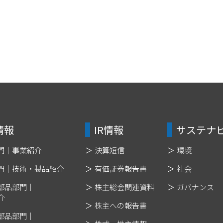
情報
IR情報
サステナ
門｜
事業紹介
決算短信
環境
門｜
技術・製品紹介
有価証券報告書
社会
部品部門｜
株主総会関連資料
ガバナンス
介
株主への報告書
部品部門｜