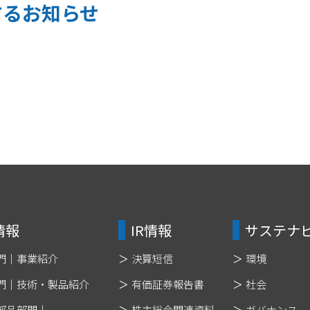
するお知らせ
情報
IR情報
サステナ
門｜
事業紹介
決算短信
環境
門｜
技術・製品紹介
有価証券報告書
社会
部品部門｜
株主総会関連資料
ガバナンス