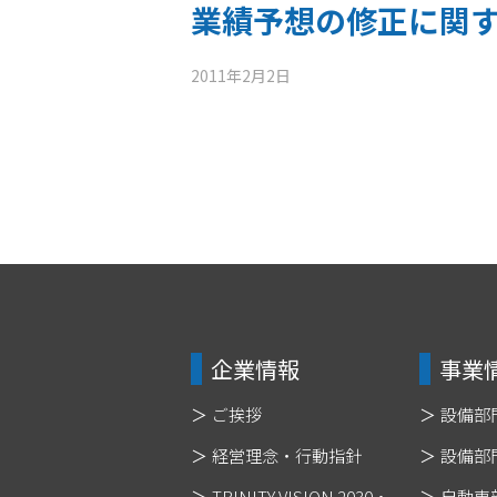
業績予想の修正に関
2011年2月2日
企業情報
事業
ご挨拶
設備部
経営理念・行動指針
設備部
TRINITY VISION 2030・
自動車